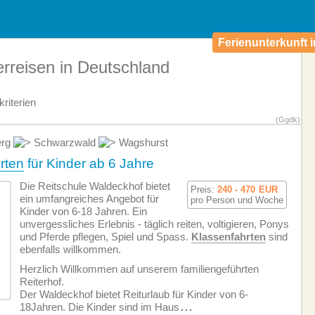
Ferienunterkunft i
erreisen in Deutschland
riterien
(Ggdk)
erg
Schwarzwald
Wagshurst
rten
für Kinder ab 6 Jahre
Die Reitschule Waldeckhof bietet
Preis:
240 - 470
EUR
ein umfangreiches Angebot für
pro Person und Woche
Kinder von 6-18 Jahren. Ein
unvergessliches Erlebnis - täglich reiten, voltigieren, Ponys
und Pferde pflegen, Spiel und Spass.
Klassenfahrten
sind
ebenfalls willkommen.
Herzlich Willkommen auf unserem familiengeführten
Reiterhof.
Der Waldeckhof bietet Reiturlaub für Kinder von 6-
18Jahren. Die Kinder sind im Haus
...