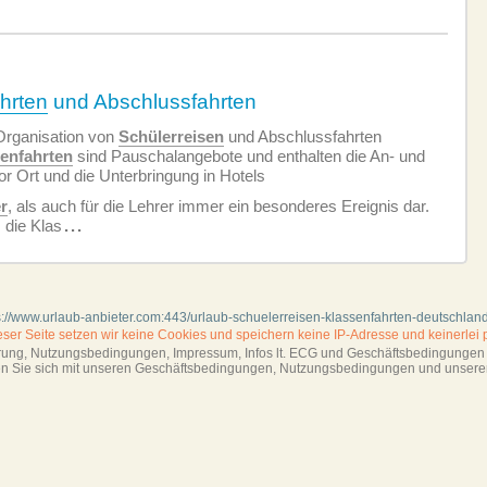
hrten
und Abschlussfahrten
 Organisation von
Schülerreisen
und Abschlussfahrten
enfahrten
sind Pauschalangebote und enthalten die An- und
r Ort und die Unterbringung in Hotels
r
, als auch für die Lehrer immer ein besonderes Ereignis dar.
 die Klas
...
s://www.urlaub-anbieter.com:443/urlaub-schuelerreisen-klassenfahrten-deutschlan
ieser Seite setzen wir keine Cookies und
speichern keine IP-Adresse
und keinerlei 
ärung, Nutzungsbedingungen, Impressum,
Infos lt. ECG und Geschäftsbedingungen s
ren Sie sich mit unseren Geschäftsbedin­gungen, Nutzungsbedingungen und unsere