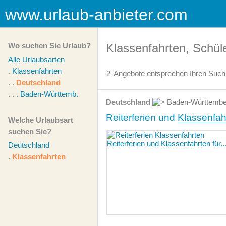
www.urlaub-anbieter.com
Wo suchen Sie Urlaub?
Klassenfahrten, Schül
Alle Urlaubsarten
.
Klassenfahrten
2
Angebote
entsprechen Ihren Suchk
. .
Deutschland
. . .
Baden-Württemb.
Deutschland
Baden-Württemb
Reiterferien und
Klassenfah
Welche Urlaubsart
suchen Sie?
Deutschland
.
Klassenfahrten