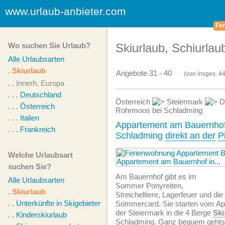
www.urlaub-anbieter.com
Fer
Wo suchen Sie Urlaub?
Skiurlaub, Schiurlau
Alle Urlaubsarten
.
Skiurlaub
Angebote 31 - 40
(von
insges.
44
. .
Innerh. Europa
. . .
Deutschland
Österreich
Steiermark
D
. . .
Österreich
Rohrmoos bei Schladming
. . .
Italien
Appartement am Bauernhof
. . .
Frankreich
Schladming
direkt an der
P
Welche Urlaubsart
suchen Sie?
Am Bauernhof gibt es im
Alle Urlaubsarten
Sommer Ponyreiten,
.
Skiurlaub
Streicheltiere, Lagerfeuer und die
. .
Unterkünfte in Skigebieten
Sommercard. Sie starten vom Ap
der Steiermark in die 4 Berge
Ski
. .
Kinderskiurlaub
Schladming. Ganz bequem gehts