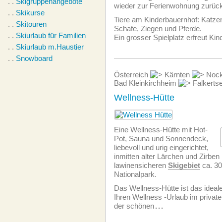
. .
Skigruppenangebote
wieder zur Ferien­wohnung zurüc
. .
Skikurse
Tiere am Kinderbauernhof: Katze
. .
Skitouren
Schafe, Ziegen und Pferde.
. .
Skiurlaub für Familien
Ein grosser Spielplatz erfreut Kin
. .
Skiurlaub m.Haustier
. .
Snowboard
Österreich
Kärnten
Nock
Bad Kleinkirchheim
Falkerts
Wellness-Hütte
Eine Wellness-Hütte mit Hot-
Pot, Sauna und Sonnendeck,
liebevoll und urig eingerichtet,
inmitten alter Lärchen und Zirben
lawinensicheren
Skigebiet
ca. 30
Nationalpark.
Das Wellness-Hütte ist das ideale
Ihren Wellness -Urlaub im private
der schönen
...