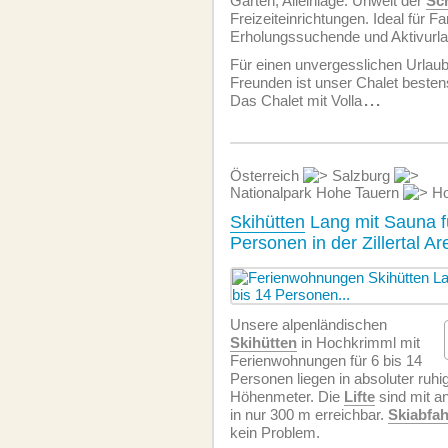
Garten, Alleinlage. Unweit der
Sch
Freizeiteinrichtungen. Ideal für F
Erholungssuchende und Aktivurl
Für einen unvergesslichen Urlaub
Freunden ist unser Chalet besten
Das Chalet mit Volla
...
Österreich
Salzburg
Nationalpark Hohe Tauern
Ho
Skihütten
Lang mit Sauna fü
Personen in der Zillertal A
Unsere alpenländischen
Skihütten
in Hochkrimml mit
Ferien­wohnungen für 6 bis 14
Personen liegen in absoluter ruhi
Höhenmeter. Die
Lifte
sind mit a
in nur 300 m erreichbar.
Skiabfah
kein Problem.