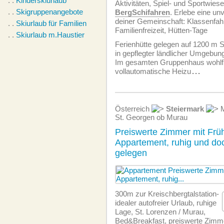
. .
Kinderskiurlaub
Aktivitäten, Spiel- und Sportwies
. .
Skigruppenangebote
BergSchifahren
. Erlebe eine unv
deiner Gemeinschaft: Klassenfahr
. .
Skiurlaub für Familien
Familienfreizeit, Hütten-Tage
. .
Skiurlaub m.Haustier
Ferienhütte gelegen auf 1200 m 
in gepflegter ländlicher Umgebun
Im gesamten Gruppenhaus wohlf
vollautomatische Heizu
...
Österreich
Steiermark
M
St. Georgen ob Murau
Preiswerte Zimmer mit Frü
Appartement, ruhig und doc
gelegen
300m zur Kreischbergtalstation-
idealer autofreier Urlaub, ruhige
Lage, St. Lorenzen / Murau,
Bed&Breakfast, preiswerte Zimm