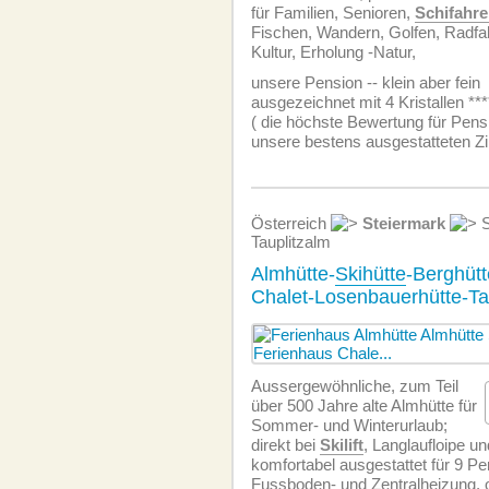
für Familien, Senioren,
Schifahr
Fischen, Wandern, Golfen, Radf
Kultur, Erholung -Natur,
unsere Pension -- klein aber fein
ausgezeichnet mit 4 Kristallen ***
( die höchste Bewertung für Pens
unsere bestens ausgestatteten 
Österreich
Steiermark
S
Tauplitzalm
Almhütte-
Skihütte
-Berghüt
Chalet-Losenbauerhütte-Ta
Aussergewöhnliche, zum Teil
über 500 Jahre alte Almhütte für
Sommer- und Winterurlaub;
direkt bei
Skilift
, Langlaufloipe un
komfortabel ausgestattet für 9 P
Fussboden- und Zentralheizung, 