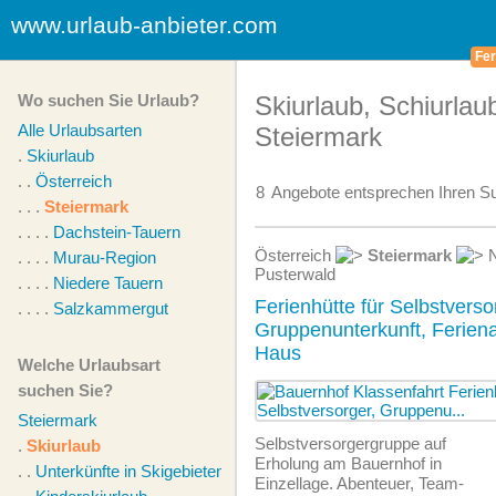
www.urlaub-anbieter.com
Fer
Wo suchen Sie Urlaub?
Skiurlaub, Schiurlaub
Alle Urlaubsarten
Steiermark
.
Skiurlaub
. .
Österreich
8
Angebote
entsprechen Ihren Su
. . .
Steiermark
. . . .
Dachstein-Tauern
Österreich
Steiermark
N
. . . .
Murau-Region
Pusterwald
. . . .
Niedere Tauern
Ferienhütte für Selbstverso
. . . .
Salzkammergut
Gruppenunterkunft, Feriena
Haus
Welche Urlaubsart
suchen Sie?
Steiermark
Selbstversorgergruppe auf
.
Skiurlaub
Erholung am Bauernhof in
. .
Unterkünfte in Skigebieten
Einzellage. Abenteuer, Team-