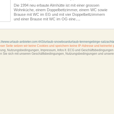
Die 1994 neu erbaute Almhütte ist mit einer grossen
Wohnküche, einem Doppelbettzimmer, einem WC sowie
Brause mit WC im EG und mit vier Doppelbettzimmern
und einer Brause mit WC im OG eine
...
s://www.urlaub-anbieter.com:443/urlaub-snowboardurlaub-tennengebirge-salzachta
ieser Seite setzen wir keine Cookies und
speichern keine IP-Adresse
und keinerlei 
ärung, Nutzungsbedingungen, Impressum,
Infos lt. ECG und Geschäftsbedingungen s
ren Sie sich mit unseren Geschäftsbedin­gungen, Nutzungsbedingungen und unsere