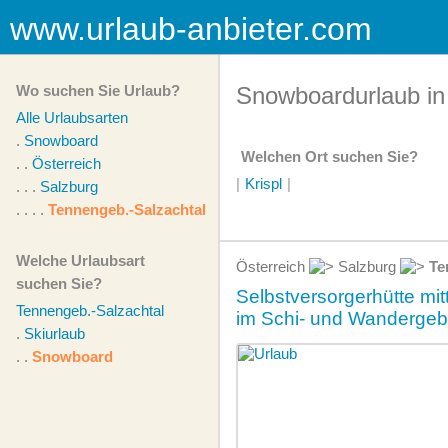
www.urlaub-anbieter.com
Wo suchen Sie Urlaub?
Snowboardurlaub in
Alle Urlaubsarten
.
Snowboard
Welchen Ort suchen Sie?
. .
Österreich
|
Krispl
|
. . .
Salzburg
. . . .
Tennengeb.-Salzachtal
Welche Urlaubsart
Österreich
Salzburg
Te
suchen Sie?
Selbstversorgerhütte mit
Tennengeb.-Salzachtal
im Schi- und Wandergeb
.
Skiurlaub
. .
Snowboard