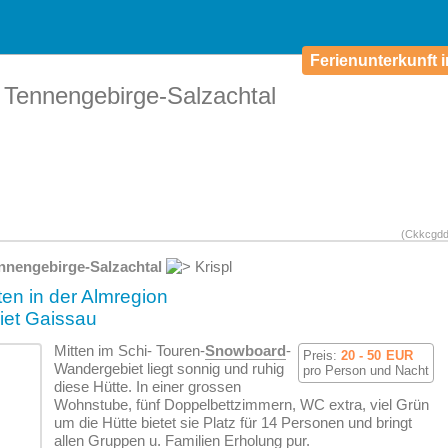
Ferienunterkunft i
 Tennengebirge-Salzachtal
(Ckkcgdd
nnengebirge-Salzachtal
Krispl
ten in der Almregion
iet Gaissau
Mitten im Schi- Touren-
Snowboard
-
Preis:
20 - 50
EUR
Wandergebiet liegt sonnig und ruhig
pro Person und Nacht
diese Hütte. In einer grossen
Wohnstube, fünf Doppelbettzimmern, WC extra, viel Grün
um die Hütte bietet sie Platz für 14 Personen und bringt
allen Gruppen u. Familien Erholung pur.