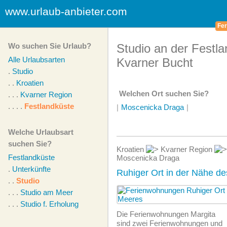
www.urlaub-anbieter.com
Fer
Wo suchen Sie Urlaub?
Studio an der Festla
Alle Urlaubsarten
Kvarner Bucht
.
Studio
. .
Kroatien
Welchen Ort suchen Sie?
. . .
Kvarner Region
. . . .
Festlandküste
|
Moscenicka Draga
|
Welche Urlaubsart
suchen Sie?
Kroatien
Kvarner Region
Festlandküste
Moscenicka Draga
.
Unterkünfte
Ruhiger Ort in der Nähe d
. .
Studio
. . .
Studio am Meer
. . .
Studio f. Erholung
Die Ferien­wohnungen Margita
sind zwei Ferien­wohnungen und