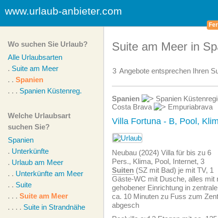
www.urlaub-anbieter.com
Fer
Wo suchen Sie Urlaub?
Suite am Meer in Sp
Alle Urlaubsarten
.
Suite am Meer
3
Angebote
entsprechen Ihren Su
. .
Spanien
. . .
Spanien Küstenreg.
Spanien
Spanien Küstenreg
Costa Brava
Empuriabrava
Welche Urlaubsart
Villa Fortuna - B, Pool, Kli
suchen Sie?
Spanien
.
Unterkünfte
Neubau (2024) Villa für bis zu 6
Pers., Klima, Pool, Internet, 3
.
Urlaub am Meer
Suiten
(SZ mit Bad) je mit TV, 1
. .
Unterkünfte am Meer
Gäste-WC mit Dusche, alles mit 
. .
Suite
gehobener Einrichtung in zentraler
. . .
Suite am Meer
ca. 10 Minuten zu Fuss zum Ze
abgesch
. . . .
Suite in Strandnähe