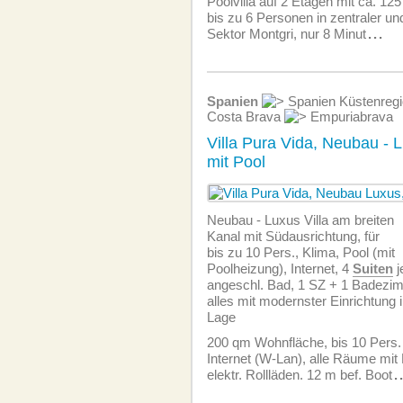
Poolvilla auf 2 Etagen mit ca. 12
bis zu 6 Personen in zentraler un
Sektor Montgri, nur 8 Minut
...
Spanien
Spanien Küstenreg
Costa Brava
Empuriabrava
Villa Pura Vida, Neubau - 
mit Pool
Neubau - Luxus Villa am breiten
Kanal mit Südausrichtung, für
bis zu 10 Pers., Klima, Pool (mit
Poolheizung), Internet, 4
Suiten
j
angeschl. Bad, 1 SZ + 1 Badezi
alles mit modernster Einrichtung in
Lage
200 qm Wohnfläche, bis 10 Pers. 
Internet (W-Lan), alle Räume mit
elektr. Rollläden. 12 m bef. Boot
.