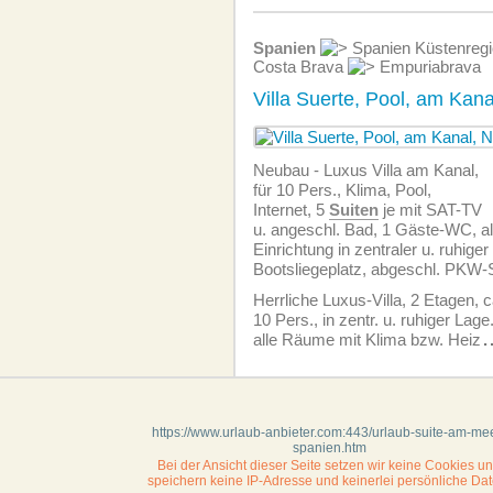
Spanien
Spanien Küstenreg
Costa Brava
Empuriabrava
Villa Suerte, Pool, am Kan
Neubau - Luxus Villa am Kanal,
für 10 Pers., Klima, Pool,
Internet, 5
Suiten
je mit SAT-TV
u. angeschl. Bad, 1 Gäste-WC, al
Einrichtung in zentraler u. ruhiger
Bootsliegeplatz, abgeschl. PKW-St
Herrliche Luxus-Villa, 2 Etagen, 
10 Pers., in zentr. u. ruhiger Lage
alle Räume mit Klima bzw. Heiz
.
https://www.urlaub-anbieter.com:443/urlaub-suite-am-me
spanien.htm
Bei der Ansicht dieser Seite setzen wir keine Cookies u
speichern keine IP-Adresse
und keinerlei persönliche Dat