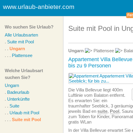
www.urlaub-anbieter.com
Fer
Wo suchen Sie Urlaub?
Suite mit Pool in Un
Alle Urlaubsarten
.
Suite mit Pool
. .
Ungarn
Ungarn
Plattensee
Bala
. . .
Plattensee
Appartement Villa Bellevue 
bis zu 9 Personen
Welche Urlaubsart
suchen Sie?
Ungarn
Die Villa Bellevue liegt 400m
.
Badeurlaub
Luftlinie vom Balaton entfernt.
.
Unterkünfte
Es erwarten Sie: ein
. .
Suite
traumhafter Seeblick, 3 geräumi
jeweils Bad en
suite
,
Pool
, Saun
. .
Urlaub mit Pool
zum Toben für Kinder, Panoramate
. . .
Suite mit Pool
gratis WLan
In der Villa Bellevue erwartet Sie