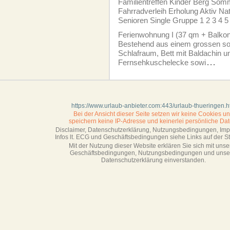
Familientreffen Kinder Berg So
Fahrradverleih Erholung Aktiv Na
Senioren Single Gruppe 1 2 3 4 5
Ferien­wohnung I (37 qm + Balkon
Bestehend aus einem grossen so
Schlafraum, Bett mit Baldachin u
Fernsehkuschelecke sowi
...
https://www.urlaub-anbieter.com:443/urlaub-thueringen.
Bei der Ansicht dieser Seite setzen wir keine Cookies u
speichern keine IP-Adresse
und keinerlei persönliche Dat
Disclaimer, Datenschutzerklärung, Nutzungsbedingungen, Im
Infos lt. ECG und Geschäftsbedingungen siehe Links auf der Sta
Mit der Nutzung dieser Website erklären Sie sich mit unse
Geschäftsbedin­gungen, Nutzungsbedingungen und unse
Datenschutzerklärung einverstanden.