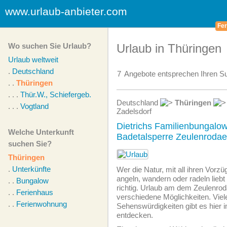
www.urlaub-anbieter.com
Fer
Wo suchen Sie Urlaub?
Urlaub in Thüringen
Urlaub weltweit
.
Deutschland
7
Angebote
entsprechen Ihren Su
. .
Thüringen
. . .
Thür.W., Schiefergeb.
Deutschland
Thüringen
. . .
Vogtland
Zadelsdorf
Dietrichs Familienbungalow
Welche Unterkunft
Badetalsperre Zeulenrodae
suchen Sie?
Thüringen
.
Unterkünfte
Wer die Natur, mit all ihren Vorz
angeln, wandern oder radeln liebt 
. .
Bungalow
richtig. Urlaub am dem Zeulenrod
. .
Ferienhaus
verschiedene Möglichkeiten. Viel
. .
Ferienwohnung
Sehenswürdigkeiten gibt es hier
entdecken.