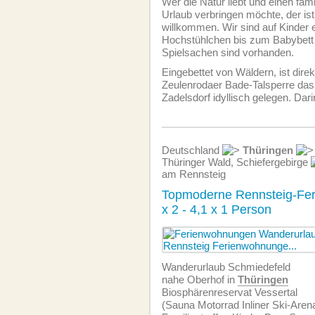
Wer die Natur liebt und einen fami
Urlaub verbringen möchte, der ist 
willkommen. Wir sind auf Kinder 
Hochstühlchen bis zum Babybett 
Spielsachen sind vorhanden.
Eingebettet von Wäldern, ist direk
Zeulenrodaer Bade-Talsperre das
Zadelsdorf idyllisch gelegen. Dari
Deutschland
Thüringen
Thüringer Wald, Schiefergebirge
am Rennsteig
Topmoderne Rennsteig-Fe
x 2 - 4,1 x 1 Person
Wanderurlaub Schmiedefeld
nahe Oberhof in
Thüringen
Biosphärenreservat Vessertal
(Sauna Motorrad Inliner Ski-Aren