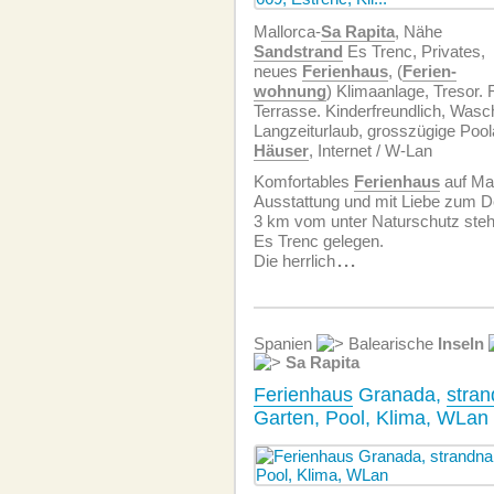
Mallorca-
Sa Rapita
, Nähe
Sandstrand
Es Trenc, Privates,
neues
Ferienhaus
, (
Ferien­
wohnung
) Klimaanlage, Tresor.
Terrasse. Kinderfreundlich, Was
Langzeiturlaub, grosszügige Poola
Häuser
, Internet / W-Lan
Komfortables
Ferienhaus
auf Mal
Ausstattung und mit Liebe zum Det
3 km vom unter Naturschutz st
Es Trenc gelegen.
Die herrlich
...
Spanien
Balearische
Inseln
Sa Rapita
Ferienhaus
Granada,
stra
Garten, Pool, Klima, WLan