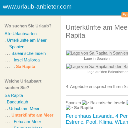
www.urlaub-anbieter.com
Fer
Wo suchen Sie Urlaub?
Unterkünfte am Meer
Alle Urlaubsarten
Rapita
.
Unterkünfte am Meer
. .
Spanien
. . .
Balearische Inseln
Lage in Spanien
. . . .
Insel Mallorca
. . . . .
Sa Rapita
Lage auf den Balearische
Welche Urlaubsart
4
Angebote
entsprechen Ihren Su
suchen Sie?
Sa Rapita
.
Badeurlaub
Spanien
Balearische
Inseln
Sa Rapita
. .
Urlaub am Meer
. . .
Unterkünfte am Meer
Ferienhaus
Lavanda, 4 Per
. . . .
Feha am Meer
Estrenc, Pool, Klima, WLa