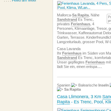
. . . .
Fewo am Meer
Mallorca-
Sa Rapita
, Nähe
P
Sandstrand
Es Trenc,
p
privates
Ferienhaus
, 4
Personen, Klimaanlage, Tresor, ge
Trinkwasser, Kaffeeautomat Delon
Garten, Terrasse. Kinderfreundl
Langzeiturlaub, grosser Pool, W-L
Casa Lavanda
Ihr
Ferienhaus
im Süden von Mal
Sandstrand
Es Trenc, komfortab
Unser gepflegtes
Ferienhaus
mit
lädt Sie ein, einen entspa
...
Spanien
Balearische
Inseln
Sa Rapita
Casa Llimonera, 3 Km
San
Rapita
- Es Trenc, Pool, K