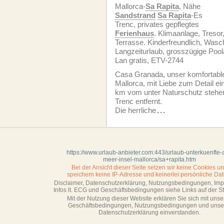
Mallorca-
Sa Rapita
, Nähe
Sandstrand
Sa Rapita
-Es
Trenc, privates gepflegtes
Ferienhaus
. Klimaanlage, Tresor
Terrasse. Kinderfreundlich, Was
Langzeiturlaub, grosszügige Poola
Lan gratis, ETV-2744
Casa Granada, unser komfortab
Mallorca, mit Liebe zum Detail ein
km vom unter Naturschutz steh
Trenc entfernt.
Die herrliche
...
https://www.urlaub-anbieter.com:443/urlaub-unterkuenfte
meer-insel-mallorca/sa+rapita.htm
Bei der Ansicht dieser Seite setzen wir keine Cookies u
speichern keine IP-Adresse
und keinerlei persönliche Dat
Disclaimer, Datenschutzerklärung, Nutzungsbedingungen, Im
Infos lt. ECG und Geschäftsbedingungen siehe Links auf der Sta
Mit der Nutzung dieser Website erklären Sie sich mit unse
Geschäftsbedin­gungen, Nutzungsbedingungen und unse
Datenschutzerklärung einverstanden.