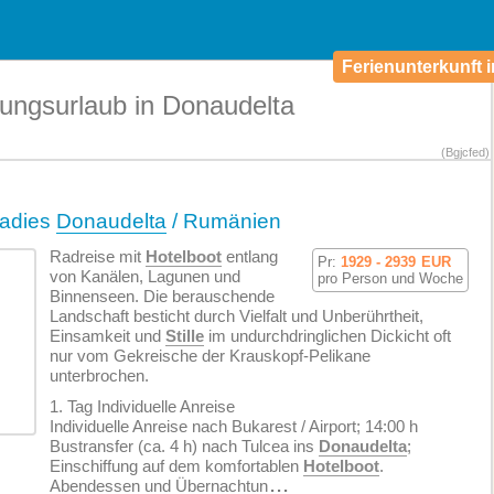
Ferienunterkunft i
lungsurlaub in Donaudelta
(Bgjcfed)
radies
Donaudelta
/ Rumänien
Radreise mit
Hotelboot
entlang
Pr:
1929 - 2939
EUR
von Kanälen, Lagunen und
pro Person und Woche
Binnenseen. Die berauschende
Landschaft besticht durch Vielfalt und Unberührtheit,
Einsamkeit und
Stille
im undurchdringlichen Dickicht oft
nur vom Gekreische der Krauskopf-Pelikane
unterbrochen.
1. Tag Individuelle Anreise
Individuelle Anreise nach Bukarest / Airport; 14:00 h
Bustransfer (ca. 4 h) nach Tulcea ins
Donaudelta
;
Einschiffung auf dem komfortablen
Hotelboot
.
Abendessen und Übernachtun
...