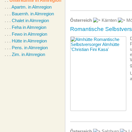
. .
Unterkünfte in Almregion
. . .
Apartm. in Almregion
. . .
Bauernh. in Almregion
Österreich
Kärnten
Möl
. . .
Chalet in Almregion
. . .
Feha in Almregion
Romantische Selbstvers
. . .
Fewo in Almregion
D
. . .
Hütte in Almregion
. . .
Pens. in Almregion
. . .
Zim. in Almregion
e
g
U
a
Österreich
Salzburg
La