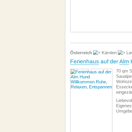
Österreich
Kärnten
Lav
Ferienhaus
auf der
Alm
70 qm S
Saualpe
Wohnzim
Essecke,
eingezä
Liebevo
Eigenes
Umgeben