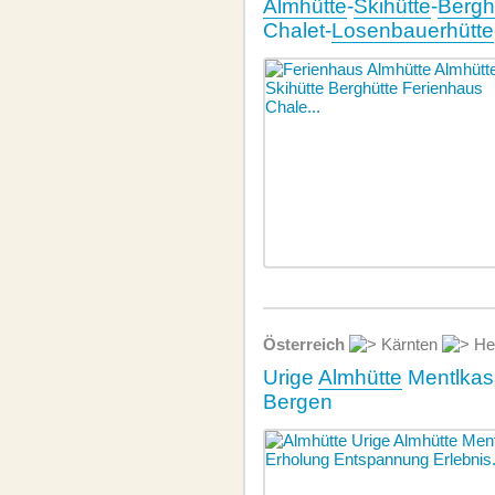
Almhütte
-
Skihütte
-
Bergh
Chalet-
Losenbauerhütte
Österreich
Kärnten
Hei
Urige
Almhütte
Mentlkasa
Bergen