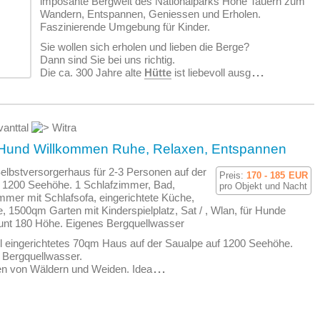
imposante Bergwelt des Nationalparks Hohe Tauern zum
Wandern, Entspannen, Geniessen und Erholen.
Faszinierende Umgebung für Kinder.
Sie wollen sich erholen und lieben die Berge?
Dann sind Sie bei uns richtig.
Die ca. 300 Jahre alte
Hütte
ist liebevoll ausg
...
anttal
Witra
Hund Willkommen Ruhe, Relaxen, Entspannen
elbstversorgerhaus für 2-3 Personen auf der
Preis:
170 - 185
EUR
 1200 Seehöhe. 1 Schlafzimmer, Bad,
pro Objekt und Nacht
mer mit Schlafsofa, eingerichtete Küche,
 1500qm Garten mit Kinderspielplatz, Sat / , Wlan, für Hunde
unt 180 Höhe. Eigenes Bergquellwasser
ll eingerichtetes 70qm Haus auf der Saualpe auf 1200 Seehöhe.
 Bergquellwasser.
 von Wäldern und Weiden. Idea
...