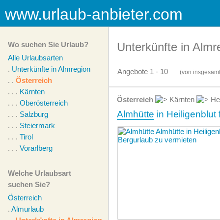
www.urlaub-anbieter.com
Wo suchen Sie Urlaub?
Unterkünfte in Almr
Alle Urlaubsarten
.
Unterkünfte in Almregion
Angebote 1 - 10
(von
insgesam
. .
Österreich
. . .
Kärnten
Österreich
Kärnten
Hei
. . .
Oberösterreich
Almhütte
in Heiligenblut
. . .
Salzburg
. . .
Steiermark
. . .
Tirol
. . .
Vorarlberg
Welche Urlaubsart
suchen Sie?
Österreich
.
Almurlaub