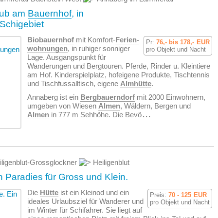
aub am
Bauernhof
, in
Schigebiet
Biobauernhof
mit Komfort-
Ferien­
Pr:
76,- bis 178,-
EUR
wohnungen
, in ruhiger sonniger
pro Objekt und Nacht
Lage. Ausgangspunkt für
Wanderungen und Bergtouren. Pferde, Rinder u. Kleintiere
am Hof. Kinderspielplatz, hofeigene Produkte, Tischtennis
und Tischfussalltisch, eigene
Almhütte
.
Annaberg ist ein
Bergbauerndorf
mit 2000 Einwohnern,
umgeben von Wiesen
Almen
, Wäldern, Bergen und
Almen
in 777 m Sehhöhe. Die Bevö
...
ligenblut-Grossglockner
Heiligenblut
in Paradies für Gross und Klein.
Die
Hütte
ist ein Kleinod und ein
Preis:
70 - 125
EUR
ideales Urlaubsziel für Wanderer und
pro Objekt und Nacht
im Winter für Schifahrer. Sie liegt auf