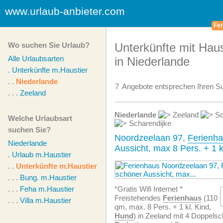
www.urlaub-anbieter.com
Fer
Wo suchen Sie Urlaub?
Unterkünfte mit Haus
Alle Urlaubsarten
in Niederlande
.
Unterkünfte m.Haustier
. .
Niederlande
7
Angebote
entsprechen Ihren Su
. . .
Zeeland
Niederlande
Zeeland
Sc
Welche Urlaubsart
Scharendijke
suchen Sie?
Noordzeelaan 97,
Ferienh
Niederlande
Aussicht, max 8 Pers. + 1 k
.
Urlaub m.Haustier
. .
Unterkünfte m.Haustier
. . .
Bung. m.Haustier
. . .
Feha m.Haustier
*Gratis Wifi Internet *
Freistehendes
Ferienhaus
(110
. . .
Villa m.Haustier
qm, max. 8 Pers. + 1 kl. Kind,
Hund
) in Zeeland mit 4 Doppelsc