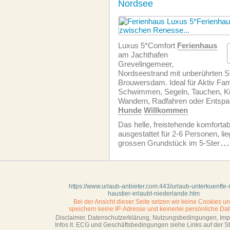
Nordsee
Luxus 5*Comfort
Ferienhaus
am Jachthafen
Grevelingemeer,
Nordseestrand mit unberührten 
Brouwersdam. Ideal für Aktiv Fa
Schwimmen, Segeln, Tauchen, Kit
Wandern, Radfahren oder Entspa
Hunde
Willkommen
Das helle, freistehende komforta
ausgestattet für 2-6 Personen, l
grossen Grundstück im 5-Ster
...
https://www.urlaub-anbieter.com:443/urlaub-unterkuenfte-m
haustier-erlaubt-niederlande.htm
Bei der Ansicht dieser Seite setzen wir keine Cookies u
speichern keine IP-Adresse
und keinerlei persönliche Dat
Disclaimer, Datenschutzerklärung, Nutzungsbedingungen, Im
Infos lt. ECG und Geschäftsbedingungen siehe Links auf der Sta