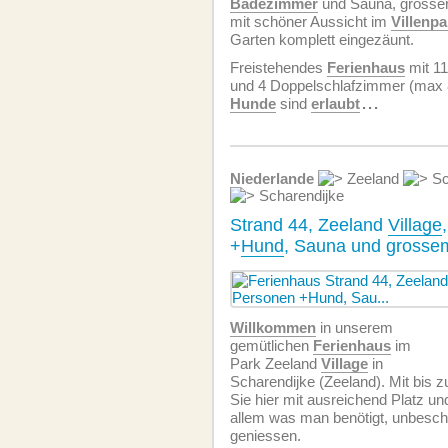
Badezimmer
und Sauna, grosser
mit schöner Aussicht im
Villenpa
Garten komplett eingezäunt.
Freistehendes
Ferienhaus
mit 1
und 4 Doppelschlafzimmer (max 8 
Hunde
sind
erlaubt
...
Niederlande
Zeeland
Sc
Scharendijke
Strand 44, Zeeland
Village
+
Hund
, Sauna und grosse
Willkommen
in unserem
gemütlichen
Ferienhaus
im
Park Zeeland
Village
in
Scharendijke (Zeeland). Mit bis 
Sie hier mit ausreichend Platz un
allem was man benötigt, unbesch
geniessen.