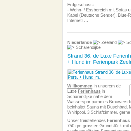
Erdgeschoss:
- Wohn- / Essbereich mit Sofas u
Kabel (Deutsche Sender), Blue-R
Internetr
...
Niederlande
Zeeland
Sc
Scharendijke
Strand 36, de Luxe
Ferien
+
Hund
im Ferienpark Zee
Willkommen
in unserem de
Luxe
Ferienhaus
in
Scharendijke nahe dem
Wassersportparadies Brouwersda
beinhaltet Sauna mit Duschbad,
Whirlpool, 3 Schlafzimmer, gerne
Unser freistehendes
Ferienhaus
750 qm grossen Grundstück mit 
windgeschützten Sonnenterasse 