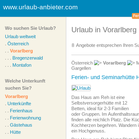
www.urlaub-anbieter.com
Fer
Wo suchen Sie Urlaub?
Urlaub in Vorarlberg
Urlaub weltweit
.
Österreich
8
Angebote
entsprechen Ihren Su
. .
Vorarlberg
. . .
Bregenzerwald
Österreich
Vorarlberg
M
. . .
Montafon
Gargellen
Ferien- und Seminarhütte
Welche Unterkunft
suchen Sie?
Vorarlberg
Das Haus am Reh ist eine
Selbstversorgerhütte mit 12
.
Unterkünfte
Betten, ideal für 2-3 Familien
. .
Ferienhaus
oder Gruppen. Im Aufenthaltsrau
. .
Ferienwohnung
finden alle reichlich Platz. Die Kü
. .
Gästehaus
Kochherzen begehren. Wandern i
ein Hochgenuss.
. .
Hütte