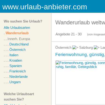
www.urlaub-anbieter.com
Wo suchen Sie Urlaub?
Wanderurlaub weltw
Alle Urlaubsarten
.
Wanderurlaub
Angebote 21 - 30
(von
insgesa
. .
Innerh. Europa
. . .
Deutschland
Österreich
Salzburg
La
. . .
Österreich
Ferienwohnung, günstig, s
. . .
Italien
. . .
Kroatien
. . .
Spanien
. . .
Frankreich
. . .
Niederlande
. . .
Ungarn
Welche Urlaubsart
suchen Sie?