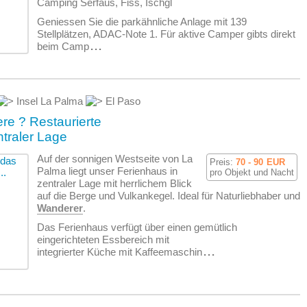
Camping Serfaus, Fiss, Ischgl
Geniessen Sie die parkähnliche Anlage mit 139
Stellplätzen, ADAC-Note 1. Für aktive Camper gibts direkt
beim Camp
...
Insel La Palma
El Paso
re ? Restaurierte
ntraler Lage
Auf der sonnigen Westseite von La
Preis:
70 - 90
EUR
Palma liegt unser Ferienhaus in
pro Objekt und Nacht
zentraler Lage mit herrlichem Blick
auf die Berge und Vulkankegel. Ideal für Naturliebhaber und
Wanderer
.
Das Ferienhaus verfügt über einen gemütlich
eingerichteten Essbereich mit
integrierter Küche mit Kaffeemaschin
...