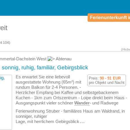
Ferienunterkunft i
eit
mt
104)
(Hkdw
mmertal-Dachstein West
Abtenau
onnig, ruhig, familiär, Gebirgsblick
Es erwartet Sie eine liebevoll
Preis:
90 - 91
EUR
ausgestattete Wohnung (65m²) mit
pro Objekt und Nacht
rundum Balkon für 2-4 Personen. -
Herzlicher Empfang bei Kaffee und selbstgebackenem
Kuchen - 1km zum Ortszentrum - Loipe direkt beim Haus -
Ausgangspunkt vieler schöner
Wander
- und Radwege
Ferien­wohnung Struber - familiäres Haus am Waldrand, in
sonniger, ruhiger
Lage, mit herrlichem Gebirgsblick
...