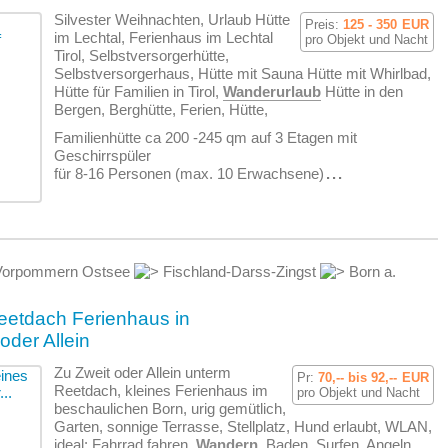
Silvester Weihnachten, Urlaub Hütte
Preis:
125 - 350
EUR
im Lechtal, Ferienhaus im Lechtal
pro Objekt und Nacht
Tirol, Selbstversorgerhütte,
Selbstversorgerhaus, Hütte mit Sauna Hütte mit Whirlbad,
Hütte für Familien in Tirol,
Wanderurlaub
Hütte in den
Bergen, Berghütte, Ferien, Hütte,
Familienhütte ca 200 -245 qm auf 3 Etagen mit
Geschirrspüler
für 8-16 Personen (max. 10 Erwachsene)
...
Vorpommern Ostsee
Fischland-Darss-Zingst
Born a.
eetdach Ferienhaus in
oder Allein
Zu Zweit oder Allein unterm
Pr:
70,-- bis 92,--
EUR
Reetdach, kleines Ferienhaus im
pro Objekt und Nacht
beschaulichen Born, urig gemütlich,
Garten, sonnige Terrasse, Stellplatz, Hund erlaubt, WLAN,
ideal: Fahrrad fahren,
Wandern
, Baden, Surfen, Angeln,