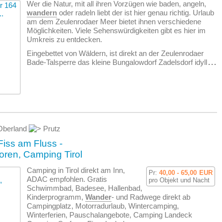
Wer die Natur, mit all ihren Vorzügen wie baden, angeln,
wandern
oder radeln liebt der ist hier genau richtig. Urlaub
am dem Zeulenrodaer Meer bietet ihnen verschiedene
Möglichkeiten. Viele Sehenswürdigkeiten gibt es hier im
Umkreis zu entdecken.
Eingebettet von Wäldern, ist direkt an der Zeulenrodaer
Bade-Talsperre das kleine Bungalowdorf Zadelsdorf idyll
...
 Oberland
Prutz
iss am Fluss -
oren, Camping Tirol
Camping in Tirol direkt am Inn,
Pr:
40,00 - 65,00
EUR
ADAC empfohlen. Gratis
pro Objekt und Nacht
Schwimmbad, Badesee, Hallenbad,
Kinderprogramm,
Wander
- und Radwege direkt ab
Campingplatz, Motorradurlaub, Wintercamping,
Winterferien, Pauschalangebote, Camping Landeck