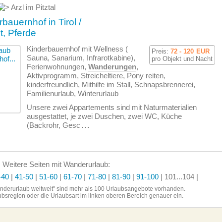
Arzl im Pitztal
bauernhof in Tirol /
t, Pferde
Kinderbauernhof mit Wellness (
Preis:
72 - 120
EUR
Sauna, Sanarium, Infrarotkabine),
pro Objekt und Nacht
Ferien­wohnungen,
Wanderungen
,
Aktivprogramm, Streicheltiere, Pony reiten,
kinderfreundlich, Mithilfe im Stall, Schnapsbrennerei,
Familienurlaub, Winterurlaub
Unsere zwei Appartements sind mit Naturmaterialien
ausgestattet, je zwei Duschen, zwei WC, Küche
(Backrohr, Gesc
...
Weitere Seiten mit Wanderurlaub:
-40
|
41-50
|
51-60
|
61-70
|
71-80
|
81-90
|
91-100
|
101...104
|
anderurlaub weltweit" sind
mehr als 100 Urlaubsangebote vorhanden.
aubsregion oder die
Urlaubsart im linken
oberen Bereich genauer ein.