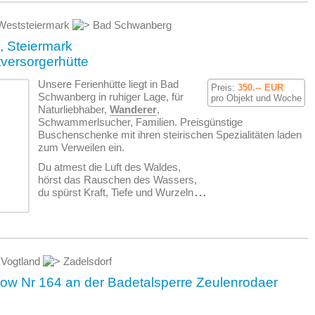
eststeiermark
Bad Schwanberg
h, Steiermark
tversorgerhütte
Unsere Ferienhütte liegt in Bad
Preis:
350.--
EUR
Schwanberg in ruhiger Lage, für
pro Objekt und Woche
Naturliebhaber,
Wanderer
,
Schwammerlsucher, Familien. Preisgünstige
Buschenschenke mit ihren steirischen Spezialitäten laden
zum Verweilen ein.
Du atmest die Luft des Waldes,
hörst das Rauschen des Wassers,
du spürst Kraft, Tiefe und Wurzeln
...
Vogtland
Zadelsdorf
low Nr 164 an der Badetalsperre Zeulenrodaer