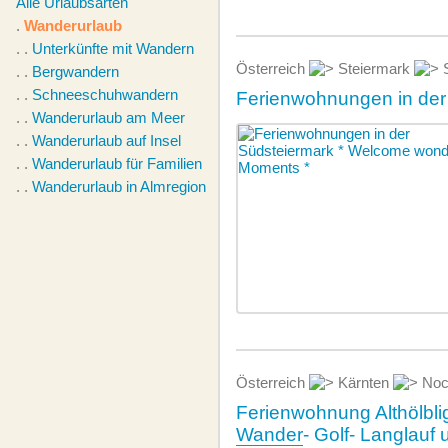
Alle Urlaubsarten
.
Wanderurlaub
. .
Unterkünfte mit Wandern
Österreich
Steiermark
S
. .
Bergwandern
. .
Schneeschuhwandern
Ferienwohnungen in der
. .
Wanderurlaub am Meer
. .
Wanderurlaub auf Insel
. .
Wanderurlaub für Familien
. .
Wanderurlaub in Almregion
Österreich
Kärnten
Noc
Ferienwohnung Althölblig
Wander
- Golf- Langlauf