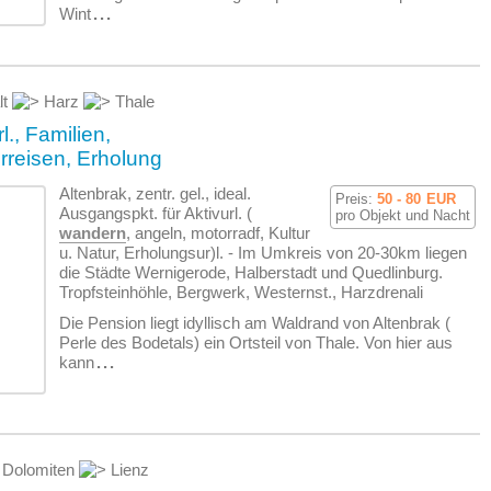
Wint
...
lt
Harz
Thale
l., Familien,
rreisen, Erholung
Altenbrak, zentr. gel., ideal.
Preis:
50 - 80
EUR
Ausgangspkt. für Aktivurl. (
pro Objekt und Nacht
wandern
, angeln, motorradf, Kultur
u. Natur, Erholungsur)l. - Im Umkreis von 20-30km liegen
die Städte Wernigerode, Halberstadt und Quedlinburg.
Tropfsteinhöhle, Bergwerk, Westernst., Harzdrenali
Die Pension liegt idyllisch am Waldrand von Altenbrak (
Perle des Bodetals) ein Ortsteil von Thale. Von hier aus
kann
...
 Dolomiten
Lienz