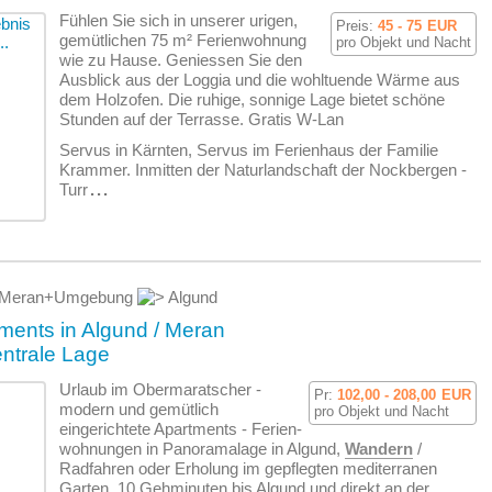
Fühlen Sie sich in unserer urigen,
Preis:
45 - 75
EUR
gemütlichen 75 m² Ferien­wohnung
pro Objekt und Nacht
wie zu Hause. Geniessen Sie den
Ausblick aus der Loggia und die wohltuende Wärme aus
dem Holzofen. Die ruhige, sonnige Lage bietet schöne
Stunden auf der Terrasse. Gratis W-Lan
Servus in Kärnten, Servus im Ferienhaus der Familie
Krammer. Inmitten der Naturlandschaft der Nockbergen -
Turr
...
Meran+Umgebung
Algund
ents in Algund / Meran
entrale Lage
Urlaub im Obermaratscher -
Pr:
102,00 - 208,00
EUR
modern und gemütlich
pro Objekt und Nacht
eingerichtete Apartments - Ferien­
wohnungen in Panoramalage in Algund,
Wandern
/
Radfahren oder Erholung im gepflegten mediterranen
Garten. 10 Gehminuten bis Algund und direkt an der