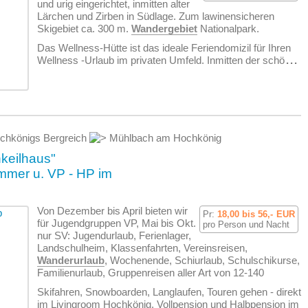
und urig eingerichtet, inmitten alter
Lärchen und Zirben in Südlage. Zum lawinensicheren
Skigebiet ca. 300 m.
Wandergebiet
Nationalpark.
Das Wellness-Hütte ist das ideale Feriendomizil für Ihren
Wellness -Urlaub im privaten Umfeld. Inmitten der schö
...
hkönigs Bergreich
Mühlbach am Hochkönig
keilhaus"
mmer u. VP - HP im
Von Dezember bis April bieten wir
Pr:
18,00 bis 56,-
EUR
für Jugendgruppen VP, Mai bis Okt.
pro Person und Nacht
nur SV: Jugendurlaub, Ferienlager,
Landschulheim, Klassenfahrten, Vereinsreisen,
Wanderurlaub
, Wochenende, Schiurlaub, Schulschikurse,
Familienurlaub, Gruppenreisen aller Art von 12-140
Skifahren, Snowboarden, Langlaufen, Touren gehen - direkt
im Livingroom Hochkönig. Vollpension und Halbpension im