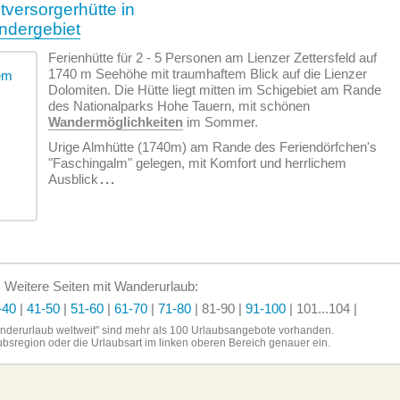
tversorgerhütte in
dergebiet
Ferienhütte für 2 - 5 Personen am Lienzer Zettersfeld auf
1740 m Seehöhe mit traumhaftem Blick auf die Lienzer
Dolomiten. Die Hütte liegt mitten im Schigebiet am Rande
des Nationalparks Hohe Tauern, mit schönen
Wandermöglichkeiten
im Sommer.
Urige Almhütte (1740m) am Rande des Feriendörfchen's
"Faschingalm" gelegen, mit Komfort und herrlichem
Ausblick
...
Weitere Seiten mit Wanderurlaub:
-40
|
41-50
|
51-60
|
61-70
|
71-80
| 81-90
|
91-100
|
101...104
|
anderurlaub weltweit" sind
mehr als 100 Urlaubsangebote vorhanden.
aubsregion oder die
Urlaubsart im linken
oberen Bereich genauer ein.