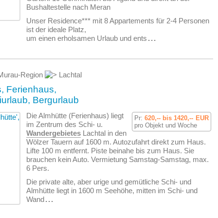
Bushaltestelle nach Meran
Unser Residence*** mit 8 Appartements für 2-4 Personen
ist der ideale Platz,
um einen erholsamen Urlaub und ents
...
urau-Region
Lachtal
, Ferienhaus,
iurlaub, Bergurlaub
Die Almhütte (Ferienhaus) liegt
Pr:
620,-- bis 1420,--
EUR
im Zentrum des Schi- u.
pro Objekt und Woche
Wandergebietes
Lachtal in den
Wölzer Tauern auf 1600 m. Autozufahrt direkt zum Haus.
Lifte 100 m entfernt. Piste beinahe bis zum Haus. Sie
brauchen kein Auto. Vermietung Samstag-Samstag, max.
6 Pers.
Die private alte, aber urige und gemütliche Schi- und
Almhütte liegt in 1600 m Seehöhe, mitten im Schi- und
Wand
...