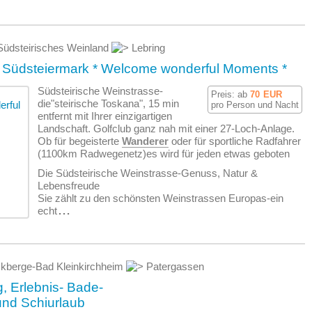
üdsteirisches Weinland
Lebring
 Südsteiermark * Welcome wonderful Moments *
Südsteirische Weinstrasse-
Preis: ab
70
EUR
die"steirische Toskana", 15 min
pro Person und Nacht
entfernt mit Ihrer einzigartigen
Landschaft. Golfclub ganz nah mit einer 27-Loch-Anlage.
Ob für begeisterte
Wanderer
oder für sportliche Radfahrer
(1100km Radwegenetz)es wird für jeden etwas geboten
Die Südsteirische Weinstrasse-Genuss, Natur &
Lebensfreude
Sie zählt zu den schönsten Weinstrassen Europas-ein
echt
...
kberge-Bad Kleinkirchheim
Patergassen
, Erlebnis- Bade-
 und Schiurlaub