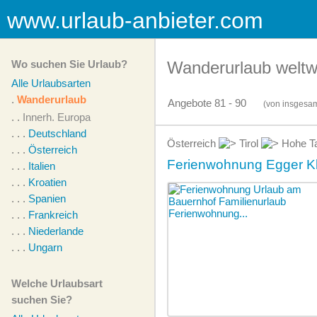
www.urlaub-anbieter.com
Wo suchen Sie Urlaub?
Wanderurlaub weltw
Alle Urlaubsarten
.
Wanderurlaub
Angebote 81 - 90
(von
insgesa
. .
Innerh. Europa
. . .
Deutschland
Österreich
Tirol
Hohe T
. . .
Österreich
Ferienwohnung Egger K
. . .
Italien
. . .
Kroatien
. . .
Spanien
. . .
Frankreich
. . .
Niederlande
. . .
Ungarn
Welche Urlaubsart
suchen Sie?