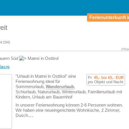
Ferienunterkunft i
eit
mt
104)
(Hkjw
auern Süd
Matrei in Osttirol
laus
"Urlaub in Matrei in Osttirol" eine
Pr:
45,- bis 65,-
EUR
Ferien­wohnung ideal für
pro Objekt und Nacht
Sommerurlaub,
Wanderurlaub
,
Schiurlaub, Natururlaub, Winterurlaub, Familienurlaub mit
Kindern, Urlaub am Bauernhof
In unserer Ferien­wohnung können 2-6 Personen wohnen.
Wir haben eine neueingerichtete Wohnküche, 2 Zimmer,
Dusch
...