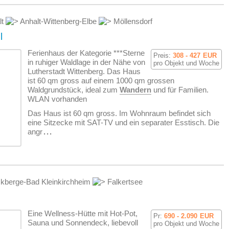
lt
Anhalt-Wittenberg-Elbe
Möllensdorf
l
Ferienhaus der Kategorie ***Sterne
Preis:
308 - 427
EUR
in ruhiger Waldlage in der Nähe von
pro Objekt und Woche
Lutherstadt Wittenberg. Das Haus
ist 60 qm gross auf einem 1000 qm grossen
Waldgrundstück, ideal zum
Wandern
und für Familien.
WLAN vorhanden
Das Haus ist 60 qm gross. Im Wohnraum befindet sich
eine Sitzecke mit SAT-TV und ein separater Esstisch. Die
angr
...
kberge-Bad Kleinkirchheim
Falkertsee
Eine Wellness-Hütte mit Hot-Pot,
Pr:
690 - 2.090
EUR
Sauna und Sonnendeck, liebevoll
pro Objekt und Woche