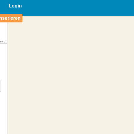
Login
nserieren
ekd)