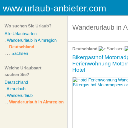
www.urlaub-anbieter.com
Wo suchen Sie Urlaub?
Wanderurlaub in A
Alle Urlaubsarten
.
Wanderurlaub in Almregion
. .
Deutschland
Deutschland
Sachsen
. . .
Sachsen
Bikergasthof Motorrad
Ferienwohnung Motorr
Welche Urlaubsart
Hotel
suchen Sie?
Deutschland
.
Almurlaub
.
Wanderurlaub
. .
Wanderurlaub in Almregion