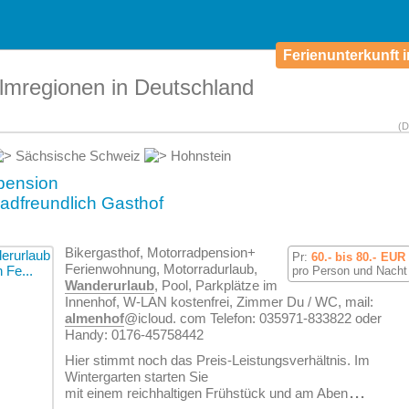
Ferienunterkunft i
lmregionen in Deutschland
(D
Sächsische Schweiz
Hohnstein
pension
adfreundlich Gasthof
Bikergasthof, Motorradpension+
Pr:
60.- bis 80.-
EUR
Ferien­wohnung, Motorradurlaub,
pro Person und Nacht
Wanderurlaub
, Pool, Parkplätze im
Innenhof, W-LAN kostenfrei, Zimmer Du / WC, mail:
almenhof
@icloud. com Telefon: 035971-833822 oder
Handy: 0176-45758442
Hier stimmt noch das Preis-Leistungsverhältnis. Im
Wintergarten starten Sie
mit einem reichhaltigen Frühstück und am Aben
...