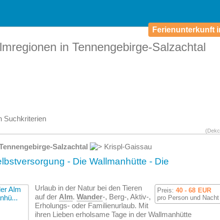
Ferienunterkunft i
lmregionen in Tennengebirge-Salzachtal
 Suchkriterien
(Dekc
Tennengebirge-Salzachtal
Krispl-Gaissau
lbstversorgung - Die Wallmanhütte - Die
Urlaub in der Natur bei den Tieren
Preis:
40 - 68
EUR
auf der
Alm
.
Wander
-, Berg-, Aktiv-,
pro Person und Nacht
Erholungs- oder Familienurlaub. Mit
ihren Lieben erholsame Tage in der Wallmanhütte