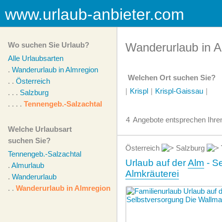
www.urlaub-anbieter.com
Wo suchen Sie Urlaub?
Wanderurlaub in A
Alle Urlaubsarten
.
Wanderurlaub in Almregion
Welchen Ort suchen Sie?
. .
Österreich
|
Krispl
|
Krispl-Gaissau
|
. . .
Salzburg
. . . .
Tennengeb.-Salzachtal
4
Angebote
entsprechen Ihren
Welche Urlaubsart
suchen Sie?
Österreich
Salzburg
Tennengeb.-Salzachtal
Urlaub auf der
Alm
- Se
.
Almurlaub
Almkräuterei
.
Wanderurlaub
. .
Wanderurlaub in Almregion