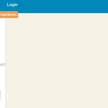
Login
nserieren
gdd)