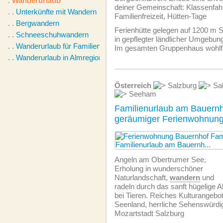
.
Wanderurlaub
deiner Gemeinschaft: Klassenfahr
. .
Unterkünfte mit Wandern
Familienfreizeit, Hütten-Tage
. .
Bergwandern
Ferienhütte gelegen auf 1200 m 
. .
Schneeschuhwandern
in gepflegter ländlicher Umgebun
. .
Wanderurlaub für Familien
Im gesamten Gruppenhaus wohlf
. .
Wanderurlaub in Almregion
Österreich
Salzburg
Sal
Seeham
Familienurlaub am Bauernh
geräumiger Ferienwohnung
Angeln am Obertrumer See,
Erholung in wunderschöner
Naturlandschaft,
wandern
und
radeln durch das sanft hügelige A
bei Tieren. Reiches Kulturangebo
Seenland, herrliche Sehenswürdig
Mozartstadt Salzburg