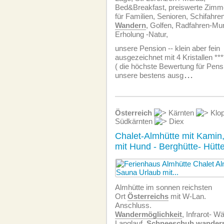
Bed&Breakfast, preiswerte Zimm
für Familien, Senioren, Schifahre
Wandern
, Golfen, Radfahren-Mur
Erholung -Natur,
unsere Pension -- klein aber fein
ausgezeichnet mit 4 Kristallen ***
( die höchste Bewertung für Pens
unsere bestens ausg
...
Österreich
Kärnten
Klop
Südkärnten
Diex
Chalet-Almhütte mit Kamin
mit Hund - Berghütte- Hütt
Almhütte im sonnen reichsten
Ort
Österreichs
mit W-Lan.
Anschluss.
Wandermöglichkeit
, Infrarot- 
Langlauf,
Schneeschuh
wander