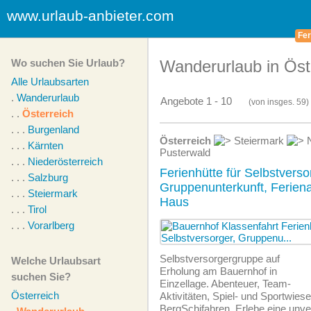
www.urlaub-anbieter.com
Fer
Wo suchen Sie Urlaub?
Wanderurlaub in Öst
Alle Urlaubsarten
.
Wanderurlaub
Angebote 1 - 10
(von
insges.
59)
. .
Österreich
. . .
Burgenland
Österreich
Steiermark
N
. . .
Kärnten
Pusterwald
. . .
Niederösterreich
Ferienhütte für Selbstverso
. . .
Salzburg
Gruppenunterkunft, Feriena
. . .
Steiermark
Haus
. . .
Tirol
. . .
Vorarlberg
Selbstversorgergruppe auf
Welche Urlaubsart
Erholung am Bauernhof in
suchen Sie?
Einzellage. Abenteuer, Team-
Österreich
Aktivitäten, Spiel- und Sportwies
BergSchifahren. Erlebe eine unver