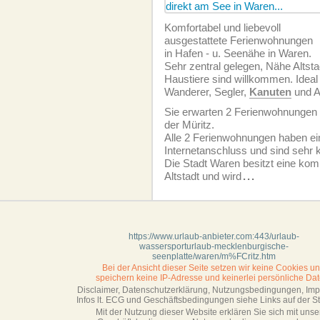
Komfortabel und liebevoll
ausgestattete Ferien­wohnungen
in Hafen - u. Seenähe in Waren.
Sehr zentral gelegen, Nähe Altsta
Haustiere sind willkommen. Ideal 
Wanderer, Segler,
Kanuten
und A
Sie erwarten 2 Ferien­wohnungen 
der Müritz.
Alle 2 Ferien­wohnungen haben e
Internetanschluss und sind sehr 
Die Stadt Waren besitzt eine komp
Altstadt und wird
...
https://www.urlaub-anbieter.com:443/urlaub-
wassersporturlaub-mecklenburgische-
seenplatte/waren/m%FCritz.htm
Bei der Ansicht dieser Seite setzen wir keine Cookies u
speichern keine IP-Adresse
und keinerlei persönliche Dat
Disclaimer, Datenschutzerklärung, Nutzungsbedingungen, Im
Infos lt. ECG und Geschäftsbedingungen siehe Links auf der Sta
Mit der Nutzung dieser Website erklären Sie sich mit unse