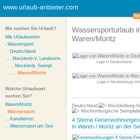
www.urlaub-anbieter.com
Fer
Wo suchen Sie Urlaub?
Wassersporturlaub i
Alle Urlaubsarten
Waren/Müritz
.
Wassersport
. .
Deutschland
. . .
Mecklenb-V. Landesinn.
Lage in Deutschland
. . . .
Mecklenb. Seenpl.
. . . . .
Waren/Müritz
Lage in Mecklenburg-V
Welche Urlaubsart
suchen Sie?
Waren/Müritz
Deutschland
Mecklenburg-Vo
Mecklenburgische Seenplat
.
Wassersport
. .
Kanufahren
4 Sterne Ferienwohnungen
. .
Wassersport am See
in Waren / Müritz an der Se