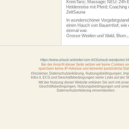
KreisTanz; Massage; NEU: 24h-B
Heldenreise mit Pferd; Coaching 
ZeltSauna
In wunderschöner Vorgebirgslands
einen Hauch von Bauernhof, wie es
einmal war.
Grosse Weiden und Wald, Blum
.
https://www.urlaub-anbieter.com:443/urlaub-westpolen.h
Bei der Ansicht dieser Seite setzen wir keine Cookies u
speichern keine IP-Adresse
und keinerlei persönliche Dat
Disclaimer, Datenschutzerklärung, Nutzungsbedingungen, Im
Infos lt. ECG und Geschäftsbedingungen siehe Links auf der Sta
Mit der Nutzung dieser Website erklären Sie sich mit unse
Geschäftsbedin­gungen, Nutzungsbedingungen und unse
Datenschutzerklärung einverstanden.