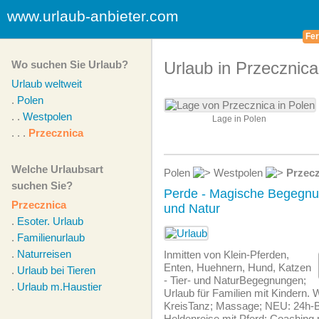
www.urlaub-anbieter.com
Fer
Wo suchen Sie Urlaub?
Urlaub in Przecznica
Urlaub weltweit
.
Polen
. .
Westpolen
Lage in Polen
. . .
Przecznica
Welche Urlaubsart
Polen
Westpolen
Przec
suchen Sie?
Perde - Magische Begegnu
Przecznica
und Natur
.
Esoter. Urlaub
.
Familienurlaub
.
Naturreisen
Inmitten von Klein-Pferden,
Enten, Huehnern, Hund, Katzen
.
Urlaub bei Tieren
- Tier- und NaturBegegnungen;
.
Urlaub m.Haustier
Urlaub für Familien mit Kindern.
KreisTanz; Massage; NEU: 24h-B
Heldenreise mit Pferd; Coaching 