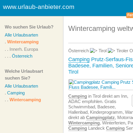
www.urlaub-anbieter.com
Fer
Wo suchen Sie Urlaub?
Wintercamping weltw
Alle Urlaubsarten
.
Wintercamping
. .
Innerh. Europa
Österreich
Tirol
Tiroler 
. . .
Österreich
Camping
Prutz-Serfaus-Fis
Badesee, Familien, Senior
Welche Urlaubsart
Tirol
suchen Sie?
Alle Urlaubsarten
.
Camping
Camping
in Tirol direkt am Inn,
. .
Wintercamping
ADAC empfohlen. Gratis
Schwimmbad, Badesee,
Hallenbad, Kinderprogramm, Wa
direkt ab
Campingplatz
, Motorra
Wintercamping
, Winterferien, 
Camping
Landeck
Camping
Serf