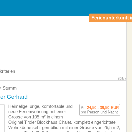
Ferienunterkunft i
riterien
(Bifc)
Stumm
r Gerhard
Heimelige, urige, komfortable und
Pr:
24,50 - 39,50
EUR
neue Ferien­wohnung mit einer
pro Person und Nacht
Grösse von 105 m² in einem
Original Tiroler Blockhaus Chalet, komplett eingerichtete
Wohnküche sehr gemütlich mit einer Grösse von 26,5 m2,