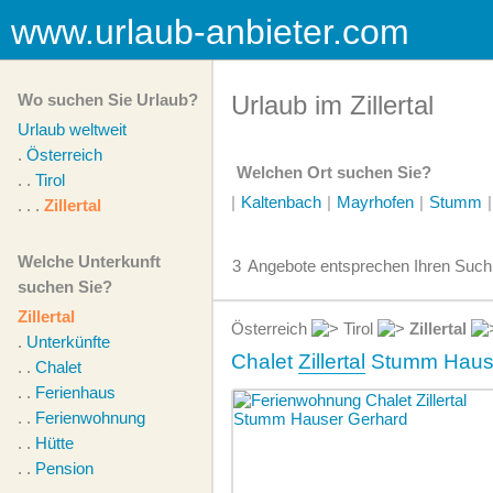
www.urlaub-anbieter.com
Wo suchen Sie Urlaub?
Urlaub im Zillertal
Urlaub weltweit
.
Österreich
Welchen Ort suchen Sie?
. .
Tirol
|
Kaltenbach
|
Mayrhofen
|
Stumm
|
. . .
Zillertal
Welche Unterkunft
3
Angebote
entsprechen Ihren Suchk
suchen Sie?
Zillertal
Österreich
Tirol
Zillertal
.
Unterkünfte
Chalet
Zillertal
Stumm Hause
. .
Chalet
. .
Ferienhaus
. .
Ferienwohnung
. .
Hütte
. .
Pension