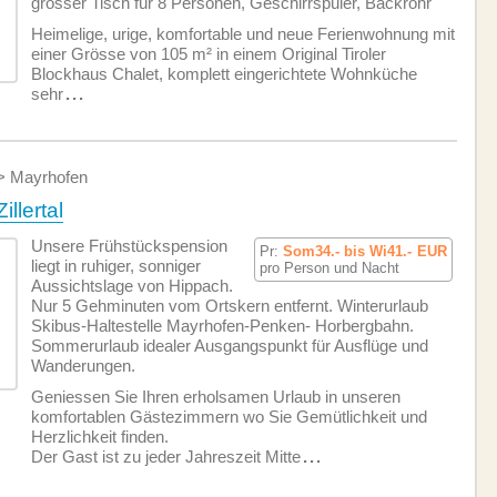
grosser Tisch für 8 Personen, Geschirrspüler, Backrohr
Heimelige, urige, komfortable und neue Ferien­wohnung mit
einer Grösse von 105 m² in einem Original Tiroler
Blockhaus Chalet, komplett eingerichtete Wohnküche
sehr
...
Mayrhofen
Zillertal
Unsere Frühstückspension
Pr:
Som34.- bis Wi41.-
EUR
liegt in ruhiger, sonniger
pro Person und Nacht
Aussichtslage von Hippach.
Nur 5 Gehminuten vom Ortskern entfernt. Winterurlaub
Skibus-Haltestelle Mayrhofen-Penken- Horbergbahn.
Sommerurlaub idealer Ausgangspunkt für Ausflüge und
Wanderungen.
Geniessen Sie Ihren erholsamen Urlaub in unseren
komfortablen Gästezimmern wo Sie Gemütlichkeit und
Herzlichkeit finden.
Der Gast ist zu jeder Jahreszeit Mitte
...