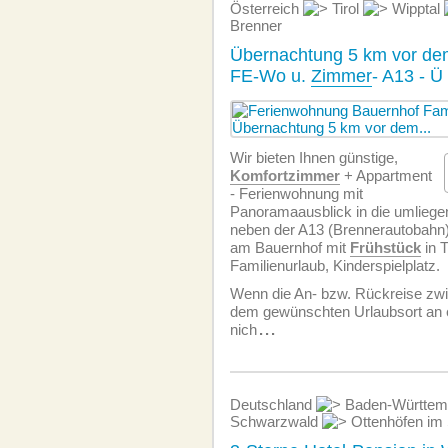
Österreich
Tirol
Wipptal
Brenner
Übernachtung 5 km vor de
FE-Wo u.
Zimmer
- A13 - Ü
Wir bieten Ihnen günstige,
Komfortzimmer
+ Appartment
- Ferien­wohnung mit
Panoramaausblick in die umliegen
neben der A13 (Brennerautobahn)
am Bauernhof mit
Frühstück
in T
Familienurlaub, Kinderspielplatz.
Wenn die An- bzw. Rückreise zw
dem gewünschten Urlaubsort an e
nich
...
Deutschland
Baden-Württe
Schwarzwald
Ottenhöfen im