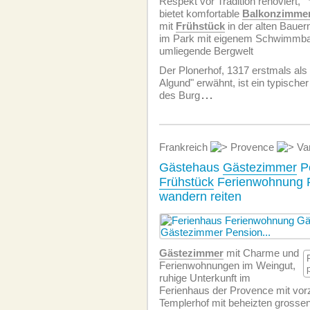
Respekt vor Tradition renoviert,
bietet komfortable
Balkonzimme
mit
Frühstück
in der alten Baue
im Park mit eigenem Schwimmbad,
umliegende Bergwelt
Der Plonerhof, 1317 erstmals als
Algund" erwähnt, ist ein typische
des Burg
...
Frankreich
Provence
Va
Gästehaus
Gästezimmer
P
Frühstück
Ferienwohnung P
wandern reiten
Gästezimmer
mit Charme und
Ferien­wohnungen im Weingut,
ruhige Unterkunft im
Ferienhaus der Provence mit vo
Templerhof mit beheizten grossen 