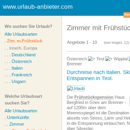
www.urlaub-anbieter.com
Fer
Wo suchen Sie Urlaub?
Zimmer mit Frühstüc
Alle Urlaubsarten
.
Zim. m.Frühstück
Angebote 1 - 10
(von
insges.
12)
. .
Innerh. Europa
. . .
Deutschland
Österreich
Tirol
Wipptal
. . .
Österreich
Brenner
. . .
Italien
Durchreise nach Italien. Sk
. . .
Frankreich
Entspannen in Tirol.
. . .
Ungarn
Welche Urlaubsart
Die
Frühstückspension
Haus
Bergfried in Gries am Brenner -
suchen Sie?
auf 1200m über dem
Alle Urlaubsarten
Meeresspiegel ist die Destination 
.
Unterkünfte
abseits von Stress, Lärm und H
in die Entspannung eintauchen. N
. .
Zimmer
über Silvester.