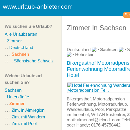
www.urlaub-anbieter.com
Fer
Wo suchen Sie Urlaub?
Zimmer in Sachsen
Alle Urlaubsarten
.
Zimmer
. .
Deutschland
Deutschland
Sachsen
S
. . .
Sachsen
Hohnstein
. . . .
Sächsische Schweiz
Bikergasthof Motorradpens
Ferienwohnung Motorradfre
Hotel
Welche Urlaubsart
suchen Sie?
Sachsen
.
Unterkünfte
Bikergasthof, Motorradpension+
. .
Zimmer
Ferien­wohnung, Motorradurlaub,
Wanderurlaub, Pool, Parkplätze
. . .
Zim. in Almregion
im Innenhof, W-LAN kostenfrei,
Z
. . .
Zim. mit Wandern
mail: almenhof@icloud. com Tele
. . .
Zim. mit Pool
oder Handy: 0176-45758442