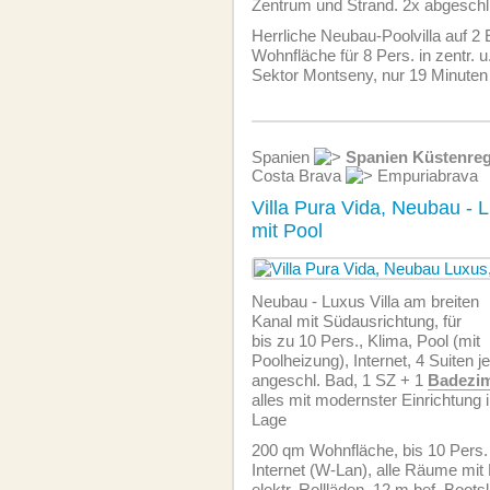
Zentrum und Strand. 2x abgeschl
Herrliche Neubau-Poolvilla auf 2
Wohnfläche für 8 Pers. in zentr. u
Sektor Montseny, nur 19 Minuten
Spanien
Spanien Küstenre
Costa Brava
Empuriabrava
Villa Pura Vida, Neubau - 
mit Pool
Neubau - Luxus Villa am breiten
Kanal mit Südausrichtung, für
bis zu 10 Pers., Klima, Pool (mit
Poolheizung), Internet, 4 Suiten j
angeschl. Bad, 1 SZ + 1
Badezi
alles mit modernster Einrichtung in
Lage
200 qm Wohnfläche, bis 10 Pers. 
Internet (W-Lan), alle Räume mit
elektr. Rollläden. 12 m bef. Boots