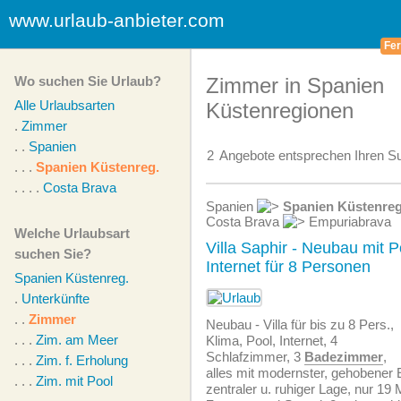
www.urlaub-anbieter.com
Fer
Wo suchen Sie Urlaub?
Zimmer in Spanien
Alle Urlaubsarten
Küstenregionen
.
Zimmer
. .
Spanien
2
Angebote
entsprechen Ihren Su
. . .
Spanien Küstenreg.
. . . .
Costa Brava
Spanien
Spanien Küstenre
Costa Brava
Empuriabrava
Welche Urlaubsart
Villa Saphir - Neubau mit P
suchen Sie?
Internet für 8 Personen
Spanien Küstenreg.
.
Unterkünfte
. .
Zimmer
Neubau - Villa für bis zu 8 Pers.,
. . .
Zim. am Meer
Klima, Pool, Internet, 4
Schlafzimmer, 3
Badezimmer
,
. . .
Zim. f. Erholung
alles mit modernster, gehobener E
. . .
Zim. mit Pool
zentraler u. ruhiger Lage, nur 1