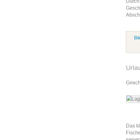
Durch 
Gesch
Abschn
Bil
Urla
Griec
Das k
Fische
seine