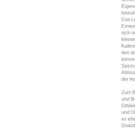
Eigen
bewah
Das L
Einwoh
sich i
kleine
Kafeni
den al
können
Spezia
Atmos
der le
Zum B
und B
Ortske
und Ob
es ebe
Disko