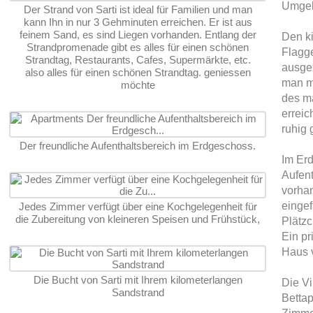
Umge
Der Strand von Sarti ist ideal für Familien und man
kann Ihn in nur 3 Gehminuten erreichen. Er ist aus
feinem Sand, es sind Liegen vorhanden. Entlang der
Den ki
Strandpromenade gibt es alles für einen schönen
Flagge
Strandtag, Restaurants, Cafes, Supermärkte, etc.
ausgez
also alles für einen schönen Strandtag. geniessen
man m
möchte
des ma
erreic
ruhig 
Der freundliche Aufenthaltsbereich im Erdgeschoss.
Im Erd
Aufent
vorha
eingef
Jedes Zimmer verfügt über eine Kochgelegenheit für
die Zubereitung von kleineren Speisen und Frühstück,
Plätz
Ein pr
Haus 
Die Bucht von Sarti mit Ihrem kilometerlangen
Die Vi
Sandstrand
Bettap