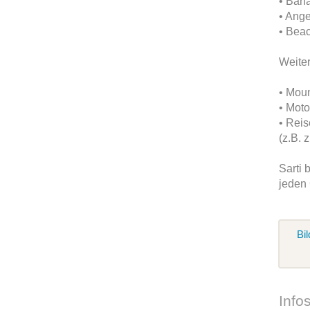
• Ban
• Ange
• Beac
Weiter
• Moun
• Moto
• Reis
(z.B. 
Sarti 
jeden
Bil
Info