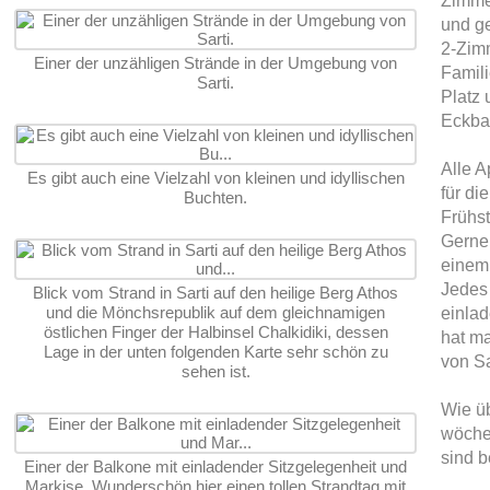
Zimmer
und ge
2-Zimm
Einer der unzähligen Strände in der Umgebung von
Famili
Sarti.
Platz
Eckba
Alle A
Es gibt auch eine Vielzahl von kleinen und idyllischen
für di
Buchten.
Frühst
Gerne
einem
Jedes
Blick vom Strand in Sarti auf den heilige Berg Athos
und die Mönchsrepublik auf dem gleichnamigen
einlad
östlichen Finger der Halbinsel Chalkidiki, dessen
hat ma
Lage in der unten folgenden Karte sehr schön zu
von S
sehen ist.
Wie ü
wöche
sind b
Einer der Balkone mit einladender Sitzgelegenheit und
Markise. Wunderschön hier einen tollen Strandtag mit