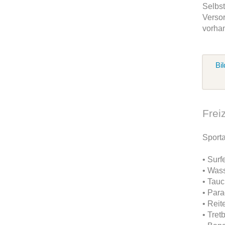
Selbst
Versor
vorha
Bil
Frei
Sport
• Sur
• Wass
• Tau
• Para
• Reit
• Tret