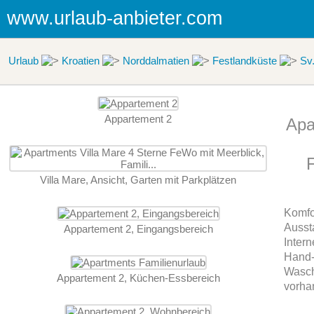
www.urlaub-anbieter.com
Urlaub
Kroatien
Norddalmatien
Festlandküste
Sv.
Appartement 2
Apa
F
Villa Mare, Ansicht, Garten mit Parkplätzen
Komfo
Ausst
Appartement 2, Eingangsbereich
Inter
Hand-
Wasch
Appartement 2, Küchen-Essbereich
vorhan