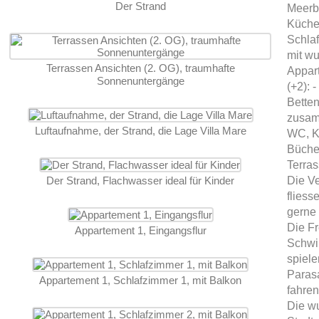
Der Strand
Meerb
Küche
Schla
mit wu
Terrassen Ansichten (2. OG), traumhafte
Appart
Sonnenuntergänge
(+2): 
Betten
zusam
Luftaufnahme, der Strand, die Lage Villa Mare
WC, K
Büche
Terras
Der Strand, Flachwasser ideal für Kinder
Die V
fliess
gerne 
Die Fr
Appartement 1, Eingangsflur
Schwi
spiele
Parasa
Appartement 1, Schlafzimmer 1, mit Balkon
fahren
Die w