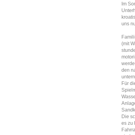
Im Som
Unterh
kroati
uns nu
Famili
(mit 
stunde
motori
werden
den n
unter
Für di
Spielm
Wasse
Anlage
Sandk
Die sc
es zu
Fahrra