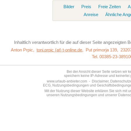
Bilder
Preis
Freie Zeiten
A
Anreise
Ähnliche Ang
Inhaltlich verantwortlich für die auf dieser Seite
angezeigten Be
Anton Prpic,
toni.prpic (at) t-online.de
,
Put primorja 139, 23207 
Tel. 00385-23-38910
Bei der Ansicht dieser Seite setzen wir 
speichern keine IP-Adresse und keinerlei 
www.urlaub-anbieter.com - Disclaimer, Datenschutzer
ECG, Nutzungsbedingungen und Geschäftsbedingungen s
Mit der Nutzung dieser Website erklären Sie sich mit
unseren Nutzungsbedingungen und unserer Datensch