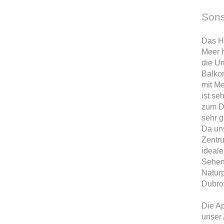
Sons
Das Ha
Meer h
die U
Balkon
mit Me
ist se
zum De
sehr g
Da un
Zentru
ideale
Sehens
Naturp
Dubro
Die Ap
unser 