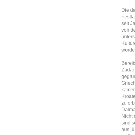
Die d
Festla
seit J
von d
unters
Kultur
worde
Bereit
Zadar 
gegrün
Griech
kamen
Kroate
zu erb
Dalmat
Nicht 
sind s
aus jü