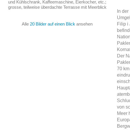
und Kühlschrank, Kaffeemaschine, Eierkocher, etc.;
grosse, teilweise überdachte Terrasse mit Meerblick
In der
Umgeb
Alle
20 Bilder auf einen Blick
ansehen
Filip 
befind
Nation
Pakle
Kornat
Der N
Paklen
70 km 
eindru
einsch
Haupta
atemb
Schluc
von s
Meer h
Europa
Bergw