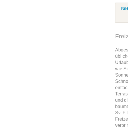
Bil
Frei
Abges
üblic
Urlaub
wie S
Sonne
Schno
einfac
Terras
und d
baumel
Sv. Fi
Freize
verbri