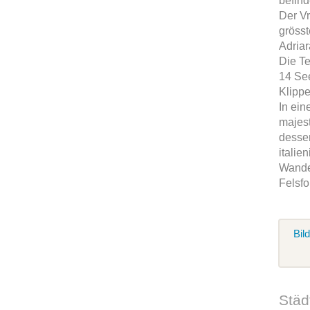
befind
Der Vr
gröss
Adria
Die Te
14 See
Klipp
In ein
majest
dessen
italie
Wande
Felsfo
Bil
Städ