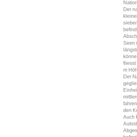
Nation
Der n
kleine
sieben
befind
Abschn
Seen u
längst
könne
fliess
m Höh
Der Na
geglie
Einhei
mittle
fahren
den K
Auch P
Autost
Abges