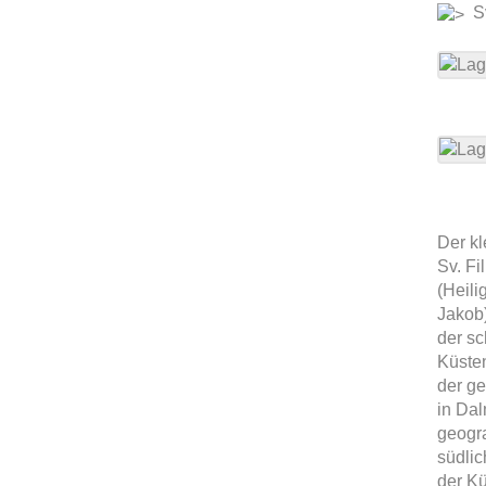
Sv
Der kl
Sv. Fi
(Heili
Jakob)
der s
Küste
der ge
in Dal
geogra
südlic
der Kü