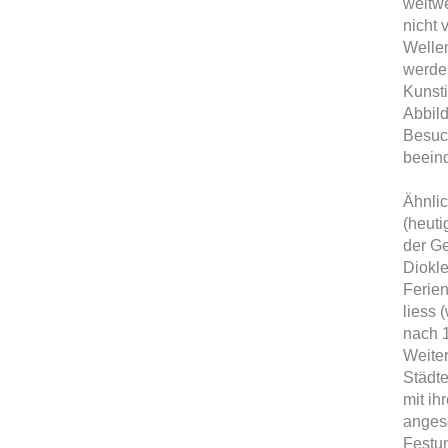
weltwe
nicht
Welle
werden
Kunsti
Abbil
Besuch
beeind
Ähnlic
(heuti
der Ge
Diokle
Ferien
liess 
nach 1
Weiter
Städte
mit i
angese
Festun