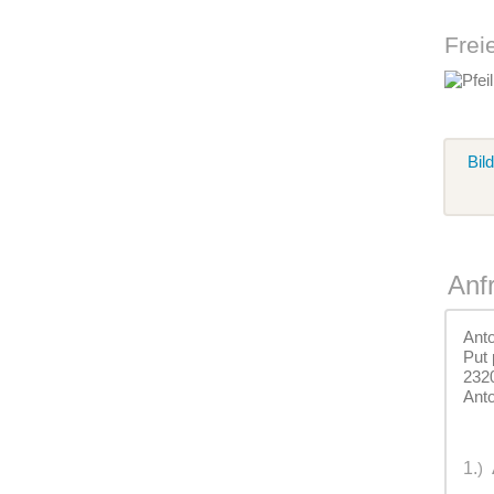
Frei
Bil
Anf
Anto
Put 
2320
Anto
1.
)