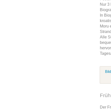
Nur 3 
Biogr
In Bio
kroati
Moru e
Strand
Alle S
beque
hervor
Tages
Bil
Früh
Der Fr