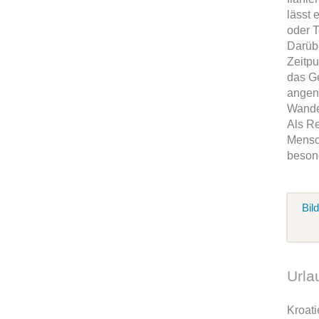
lässt 
oder 
Darübe
Zeitpu
das G
angen
Wande
Als Re
Mensc
besond
Bil
Urla
Kroat