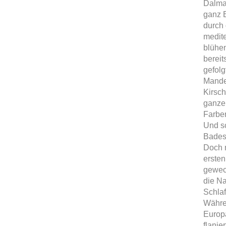
Dalmat
ganz 
durch 
medit
blühe
bereit
gefolg
Mande
Kirsc
ganze
Farben
Und sc
Bades
Doch n
ersten
geweck
die Na
Schlaf
Währen
Europa
flanie