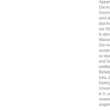
Appart
Die A
Durchs
wird a
durchs
nur 40
In den
Wasser
Die m
wurde 
so das
und Se
weltb
Belieb
luka, 
Gebir
Unser
d. h. 
unsere
angeh