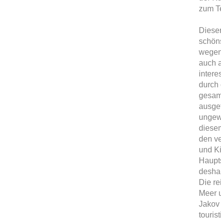
zum Te
Dieser
schöns
wegen
auch a
intere
durch
gesam
ausge
ungew
diesem
den ve
und Ki
Haupts
deshal
Die re
Meer u
Jakov
touris