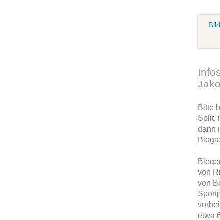
Bil
Infos
Jak
Bitte 
Split,
dann i
Biogra
Biegen
von Ri
von B
Sportp
vorbei
etwa 6